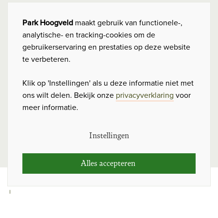
Hoogveld Heerlen BV
C
Park Hoogveld
maakt gebruik van functionele-,
analytische- en tracking-cookies om de
o
Looiersgracht 12, 6211 JK Maastricht
gebruikerservaring en prestaties op deze website
o
te verbeteren.
043 - 210 02 20
k
Klik op 'Instellingen' als u deze informatie niet met
info@parkhoogveld.nl
i
ons wilt delen. Bekijk onze
privacyverklaring
voor
e
meer informatie.
Volg ons ook op
c
Facebook
Instellingen
o
n
Alles accepteren 
s
© 2026 Park Hoogveld
e
|
n
Privacyverklaring
Website by
P&P Company